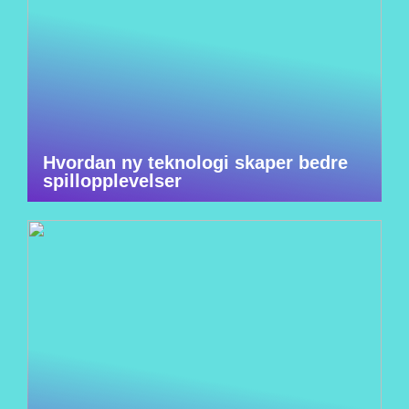
Hvordan ny teknologi skaper bedre
spillopplevelser