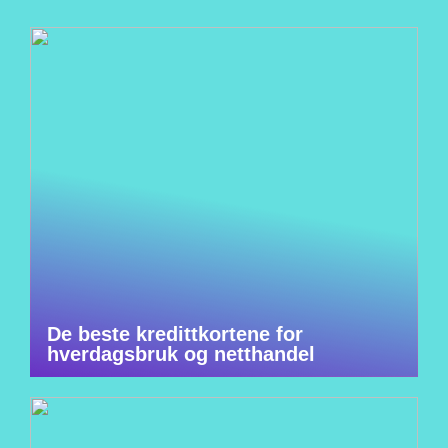
De beste kredittkortene for
hverdagsbruk og netthandel