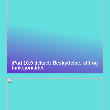
iPad 10.9 deksel: Beskyttelse, stil og
funksjonalitet