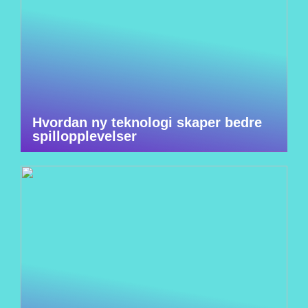
Hvordan ny teknologi skaper bedre
spillopplevelser