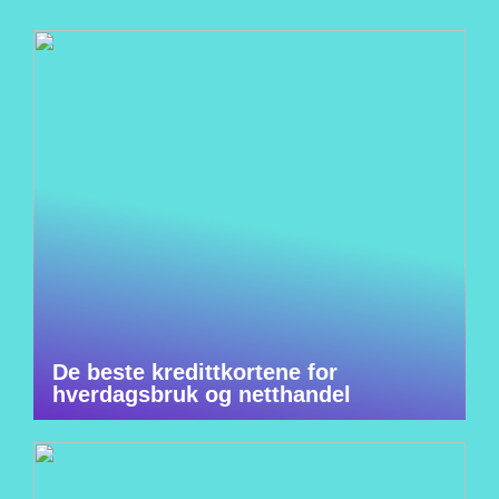
De beste kredittkortene for
hverdagsbruk og netthandel