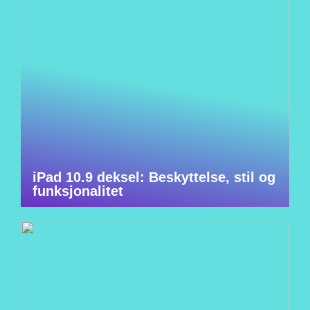
iPad 10.9 deksel: Beskyttelse, stil og
funksjonalitet