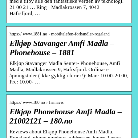
med å tilby alle den fantastiske verden av teknologi.
21 00 21 … Ring · Madlakrossen 7, 4042
Hafrsfjord, …
https:// www.1881.no › mobiltelefon-forhandler-rogaland
Elkjøp Stavanger Amfi Madla –
Phonehouse – 1881
Elkjøp Stavanger Madla Senter- Phonehouse, Amfi
Madla, Madlakrossen 9, Hafrsfjord. Ordinære
åpningstider (Ikke gyldig i ferier!): Man: 10.00-20.00,
Fre: 10.00- …
https:// www.180.no › firmavis
Elkjøp Phonehouse Amfi Madla –
21002121 – 180.no
Reviews about Elkjøp Phonehouse Amfi Madla,
Rogaland, phone numbers, addresses, hours. Leave