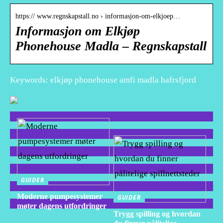
https:// www.regnskapstall.no › informasjon-om-elkjoep…
Informasjon om Elkjøp
Phonehouse Madla – Regnskapstall
Keywords: elkjøp phonehouse amfi madla hafrsfjord
GUIDER
Moderne pumpesystemer
GUIDER
møter dagens utfordringer
Trygg spilling og hvordan