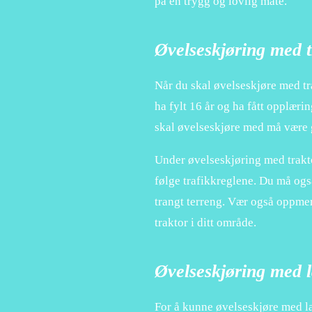
på en trygg og lovlig måte.
Øvelseskjøring med t
Når du skal øvelseskjøre med t
ha fylt 16 år og ha fått opplæri
skal øvelseskjøre med må være 
Under øvelseskjøring med trakt
følge trafikkreglene. Du må ogs
trangt terreng. Vær også oppme
traktor i ditt område.
Øvelseskjøring med l
For å kunne øvelseskjøre med la