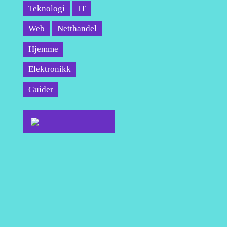
Teknologi
IT
Web
Netthandel
Hjemme
Elektronikk
Guider