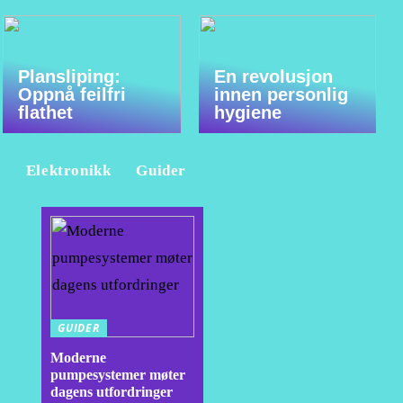
Plansliping:
En revolusjon
Oppnå feilfri
innen personlig
flathet
hygiene
e
Elektronikk
Guider
GUIDER
Moderne
pumpesystemer møter
dagens utfordringer