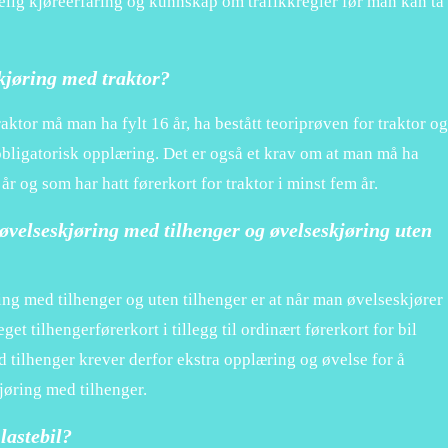
elig kjøreerfaring og kunnskap om trafikkregler før man kan ta
kjøring med traktor?
ktor må man ha fylt 16 år, ha bestått teoriprøven for traktor og
bligatorisk opplæring. Det er også et krav om at man må ha
r og som har hatt førerkort for traktor i minst fem år.
øvelseskjøring med tilhenger og øvelseskjøring uten
ng med tilhenger og uten tilhenger er at når man øvelseskjører
et tilhengerførerkort i tillegg til ordinært førerkort for bil
d tilhenger krever derfor ekstra opplæring og øvelse for å
jøring med tilhenger.
lastebil?