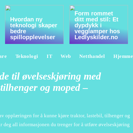
Form rommet
Hvordan ny
ditt med stil: Et
teknologi skaper
dypdykk i
bedre
vegglamper hos
spillopplevelser
Ledlyskilder.no
are
Teknologi
IT
Web
Netthandel
Hjemm
de til øvelseskjøring med
l, tilhenger og moped –
av opplæringen for å kunne kjøre traktor, lastebil, tilhenger og
r deg all informasjonen du trenger for å utføre øvelseskjøring