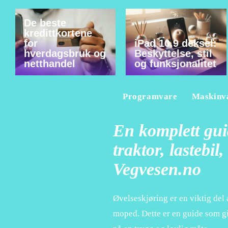
De beste
kredittkortene
for
iPad 10.9 deksel:
hverdagsbruk og
Beskyttelse, stil
netthandel
og funksjonalitet
Programvare
Maskinv
En komplett gui
traktor, lastebi
Vegvesen.no
Øvelseskjøring er en viktig del 
moped. Dette er en guide som gi