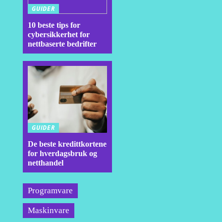
GUIDER
10 beste tips for
cybersikkerhet for
nettbaserte bedrifter
GUIDER
De beste kredittkortene
for hverdagsbruk og
netthandel
Programvare
Maskinvare