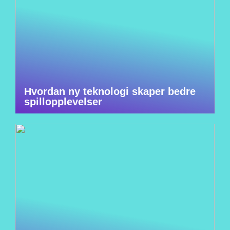
Hvordan ny teknologi skaper bedre
spillopplevelser