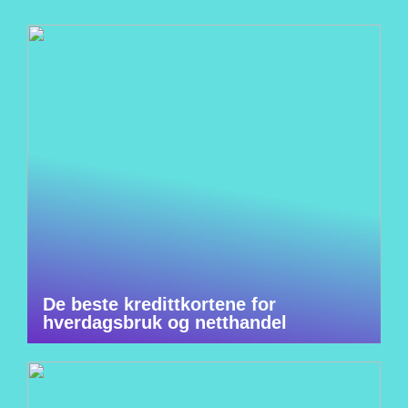
De beste kredittkortene for
hverdagsbruk og netthandel