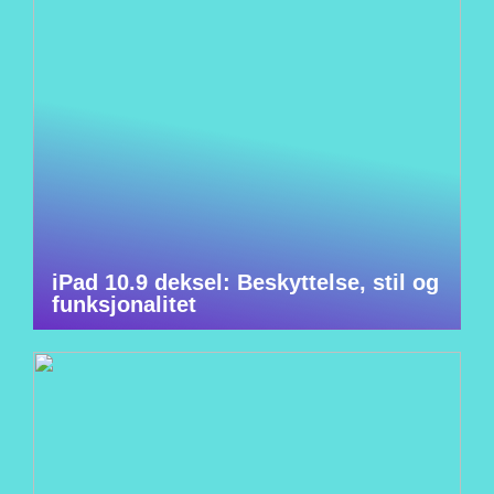
iPad 10.9 deksel: Beskyttelse, stil og
funksjonalitet