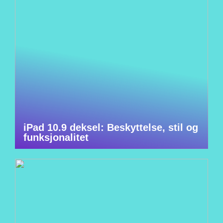
iPad 10.9 deksel: Beskyttelse, stil og
funksjonalitet