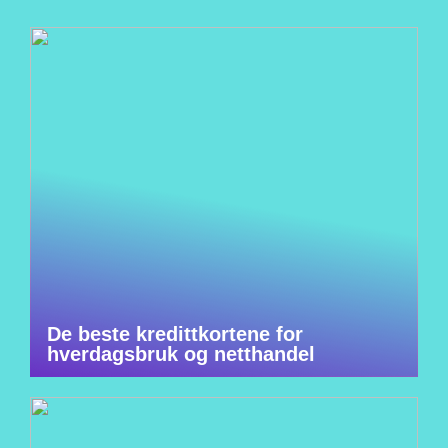
De beste kredittkortene for
hverdagsbruk og netthandel