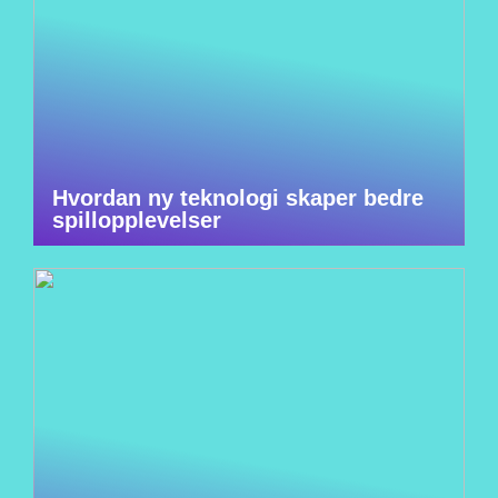
Hvordan ny teknologi skaper bedre
spillopplevelser