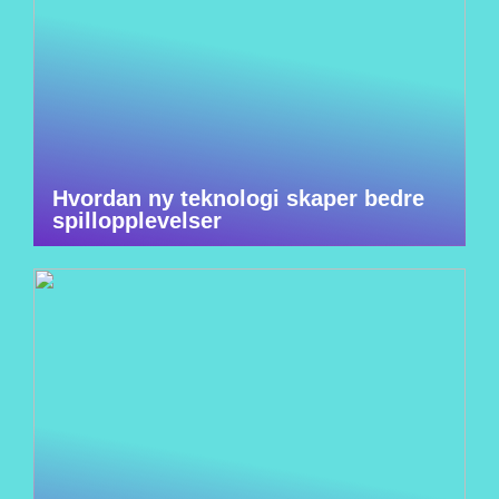
Hvordan ny teknologi skaper bedre
spillopplevelser