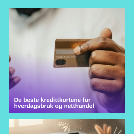
De beste kredittkortene for
hverdagsbruk og netthandel