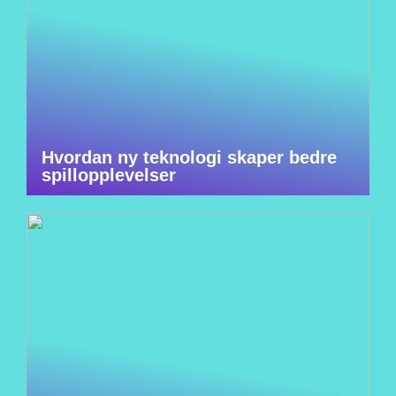
Hvordan ny teknologi skaper bedre
spillopplevelser