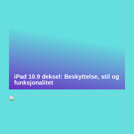
iPad 10.9 deksel: Beskyttelse, stil og
funksjonalitet