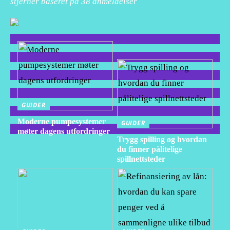
stjerner baseret på
38
anmeldelser
GUIDER
Moderne pumpesystemer
GUIDER
møter dagens utfordringer
Trygg spilling og hvordan
du finner pålitelige
spillnettsteder