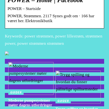
POWER – Home | Facebook
POWER – Startside
POWER, Strømmen. 2117 Synes godt om · 166 har
været her. Elektronikbutik
Keywords: power strømmen, power lillestrøm, strømmen
power, power strømmen strømmen
GUIDER
Moderne pumpesystemer
GUIDER
møter dagens utfordringer
Trygg spilling og hvordan