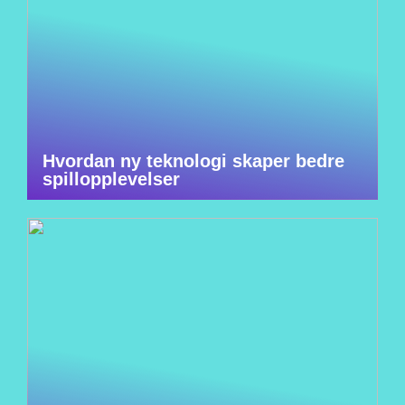
Hvordan ny teknologi skaper bedre
spillopplevelser