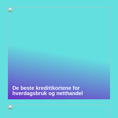
De beste kredittkortene for
hverdagsbruk og netthandel