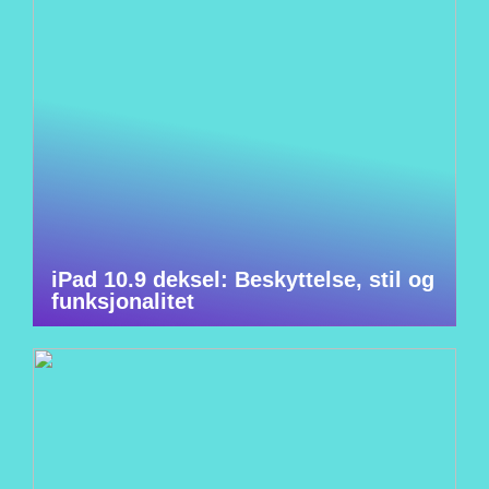
iPad 10.9 deksel: Beskyttelse, stil og
funksjonalitet