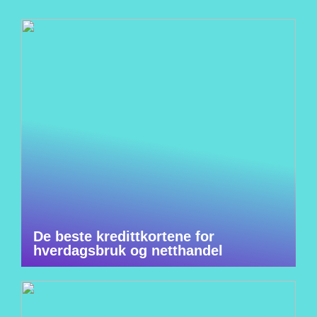
De beste kredittkortene for
hverdagsbruk og netthandel