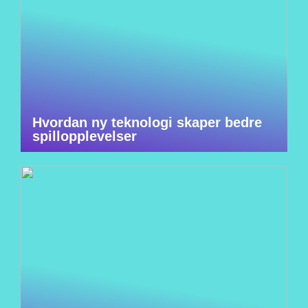
Hvordan ny teknologi skaper bedre
spillopplevelser