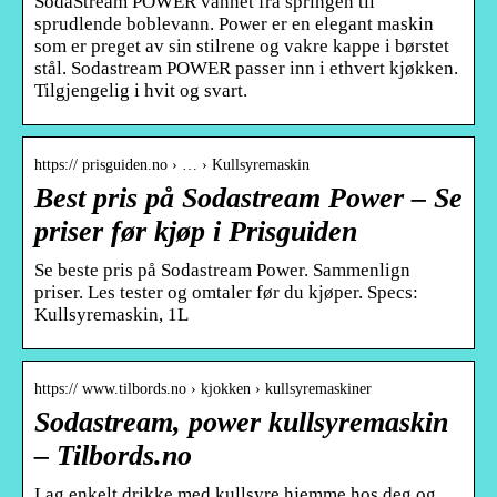
SodaStream POWER vannet fra springen til
sprudlende boblevann. Power er en elegant maskin
som er preget av sin stilrene og vakre kappe i børstet
stål. Sodastream POWER passer inn i ethvert kjøkken.
Tilgjengelig i hvit og svart.
https:// prisguiden.no › … › Kullsyremaskin
Best pris på Sodastream Power – Se
priser før kjøp i Prisguiden
Se beste pris på Sodastream Power. Sammenlign
priser. Les tester og omtaler før du kjøper. Specs:
Kullsyremaskin, 1L
https:// www.tilbords.no › kjokken › kullsyremaskiner
Sodastream, power kullsyremaskin
– Tilbords.no
Lag enkelt drikke med kullsyre hjemme hos deg og