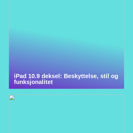
iPad 10.9 deksel: Beskyttelse, stil og
funksjonalitet