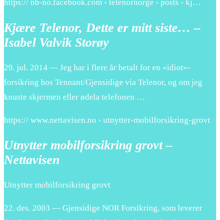
https:// nb-no.facebook.com › telenornorge › posts › kj…
Kjære Telenor, Dette er mitt siste… –
Isabel Valvik Storøy
29. jul. 2014 — Jeg har i flere år betalt for en «idiot»-
forsikring hos Tennant/Gjensidige via Telenor, og om jeg
knuste skjermen eller ødela telefonen …
https:// www.nettavisen.no › utnytter-mobilforsikring-grovt
Utnytter mobilforsikring grovt –
Nettavisen
Utnytter mobilforsikring grovt
22. des. 2003 — Gjensidige NOR Forsikring, som leverer