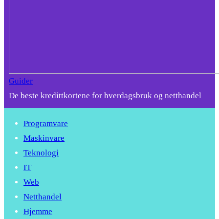
Guider
De beste kredittkortene for hverdagsbruk og netthandel
Programvare
Maskinvare
Teknologi
IT
Web
Netthandel
Hjemme