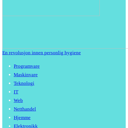
En revolusjon innen personlig hygiene
Programvare
Maskinvare
Teknologi
IT
Web
Netthandel
Hjemme
Elektronikk