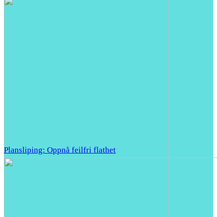
Plansliping: Oppnå feilfri flathet