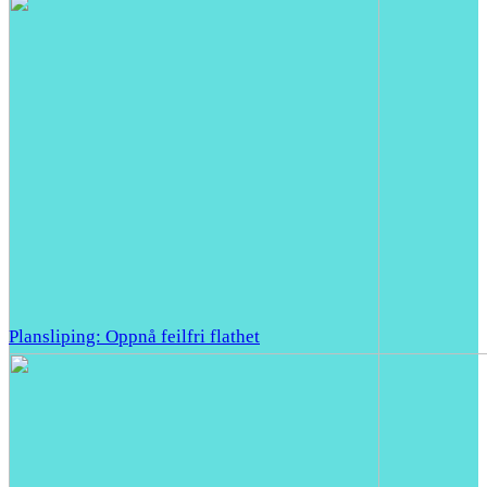
Plansliping: Oppnå feilfri flathet