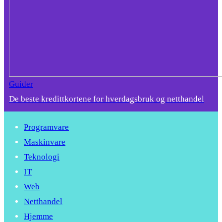
Guider
De beste kredittkortene for hverdagsbruk og netthandel
Programvare
Maskinvare
Teknologi
IT
Web
Netthandel
Hjemme