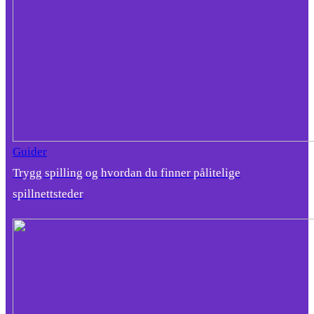
Guider
Trygg spilling og hvordan du finner pålitelige
spillnettsteder