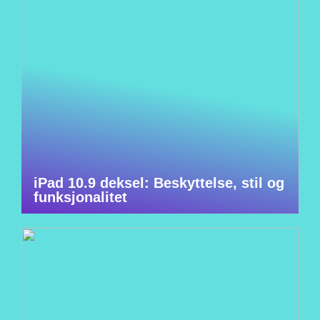
iPad 10.9 deksel: Beskyttelse, stil og
funksjonalitet