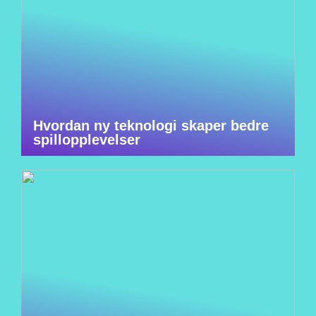
Hvordan ny teknologi skaper bedre
spillopplevelser