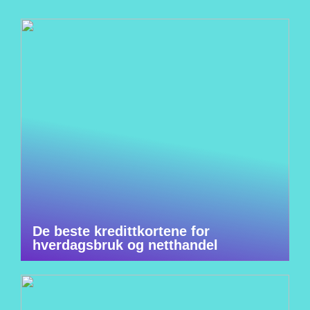
De beste kredittkortene for
hverdagsbruk og netthandel