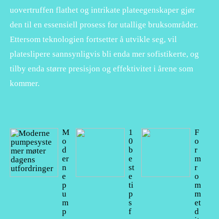
uovertruffen flathet og intrikate plateegenskaper gjør
den til en essensiell prosess for utallige bruksområder.
Ettersom teknologien fortsetter å utvikle seg, vil
plateslipere sannsynligvis bli enda mer sofistikerte, og
tilby enda større presisjon og effektivitet i årene som
kommer.
M
1
F
o
0
o
d
b
r
er
e
m
n
st
r
e
e
o
p
ti
m
u
p
m
m
s
et
p
f
d