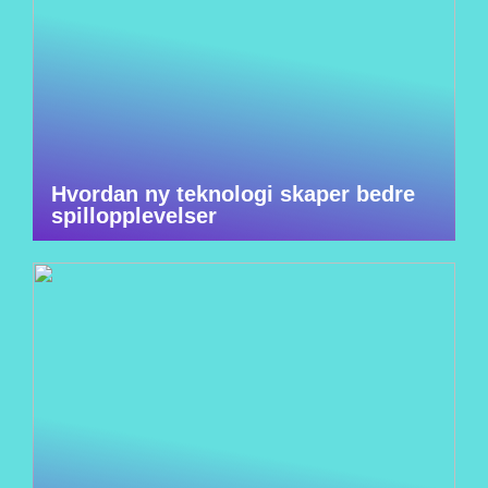
Hvordan ny teknologi skaper bedre
spillopplevelser