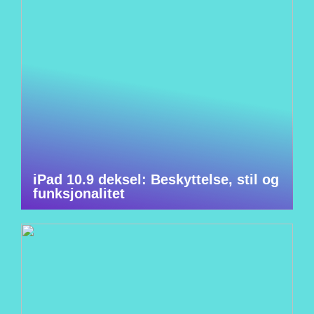
iPad 10.9 deksel: Beskyttelse, stil og
funksjonalitet