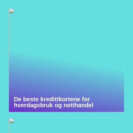
De beste kredittkortene for
hverdagsbruk og netthandel